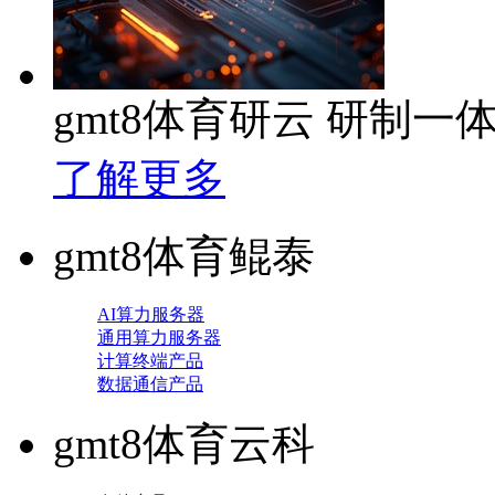
gmt8体育研云 研制
了解更多
gmt8体育鲲泰
AI算力服务器
通用算力服务器
计算终端产品
数据通信产品
gmt8体育云科