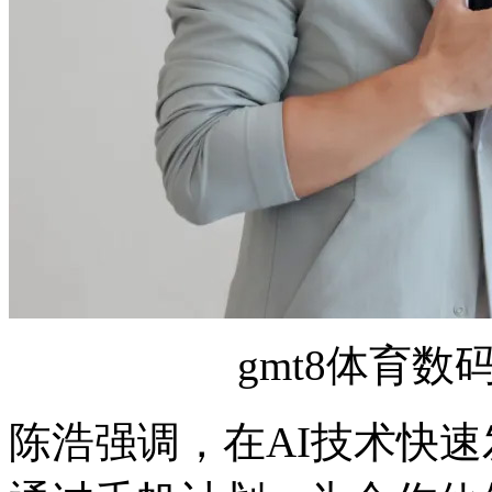
gmt8体育
陈浩强调，在AI技术快速