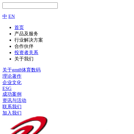
中
EN
首页
产品及服务
行业解决方案
合作伙伴
投资者关系
关于我们
关于gmt8体育数码
理论著作
企业文化
ESG
成功案例
资讯与活动
联系我们
加入我们