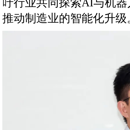
吁行业共同探索AI与机器人
推动制造业的智能化升级