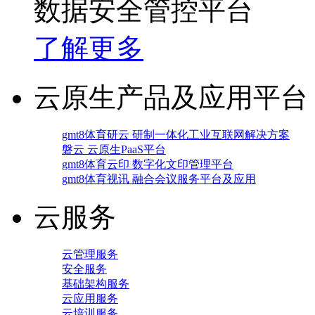
数据安全管控平台
了解更多
云原生产品及应用平台
gmt8体育研云 研制一体化工业互联网解决方案
磐云 云原生PaaS平台
gmt8体育云印 数字化文印管理平台
gmt8体育视讯 融合会议服务平台及应用
云服务
云管理服务
安全服务
基础架构服务
云应用服务
云培训服务