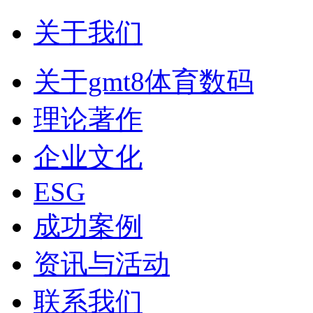
关于我们
关于gmt8体育数码
理论著作
企业文化
ESG
成功案例
资讯与活动
联系我们