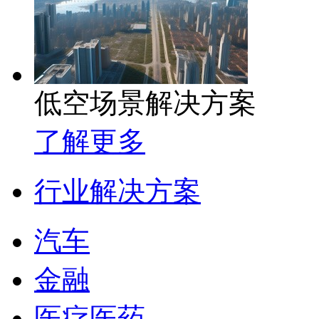
低空场景解决方案
了解更多
行业解决方案
汽车
金融
医疗医药