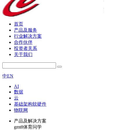
首页
产品及服务
行业解决方案
合作伙伴
投资者关系
关于我们
中
EN
AI
数据
云
基础架构软硬件
物联网
产品及解决方案
gmt8体育问学