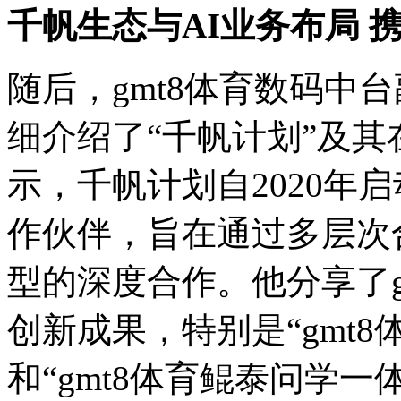
千帆生态与AI业务布局 
随后，gmt8体育数码
细介绍了“千帆计划”及其
示，千帆计划自2020年
作伙伴，旨在通过多层次
型的深度合作。他分享了g
创新成果，特别是“gm
和“gmt8体育鲲泰问学