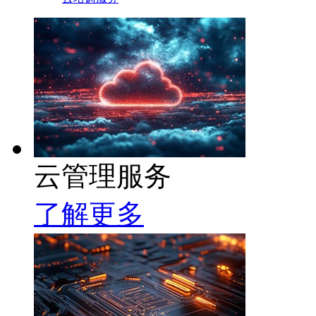
云管理服务
了解更多